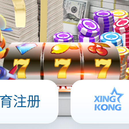
查看详情
查看详情
2025市优
25市优装饰