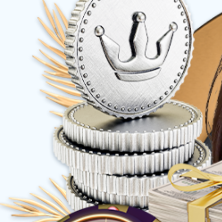
20
育泽中