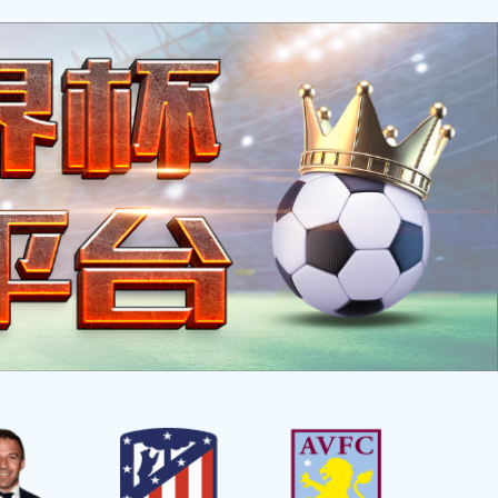


0431-88527479
党群组织
联系MK体育