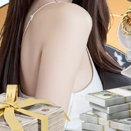
查看详情
查看详情
25省优装饰
2025市优装饰
学2025年度省优质装饰工程...
育泽中学2025市优质装饰工程...