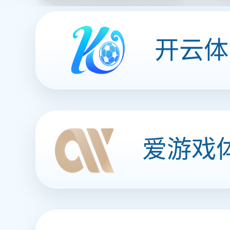
光华学
集团简介
新闻中心
工程荣誉
文化中