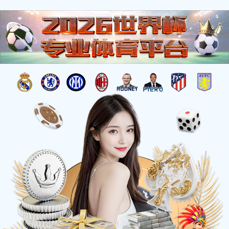
新闻中心
您的位置：
首页
>
新闻中心
集团公司组织开展 “庆七一” 党建活动
2026-07-06
集团公司组织开展 “庆七一” 党建活动
2026-07-06