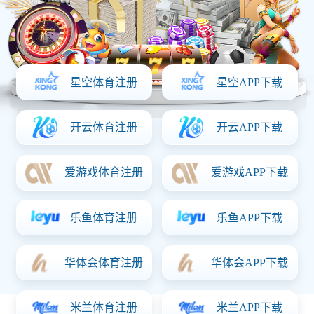
集团党委组织全体党员参加市协会庆七一党日活动
2026-06-29
集团党委组织参加市协会庆七一主题党日活动
2026-06-29
引松工程正面典型中感悟正确政绩观 以实干实绩推动
2026-06-29
振兴发展造福吉林人民
把先辈们开创的事业推向前进 创造无愧于党和人民的
2026-06-29
新业绩
发挥央企优势 深化项目合作 加快抢占词元经济发展新
2026-06-29
赛道
始终坚持人民至上生命至上 以钉钉子精神抓好防汛备
2026-06-29
汛
城市管理监督局召开市容精细化管理推进会
2026-06-29
喜讯∣集团承建3项工程荣获2025年度长春市建筑装饰
2026-06-29
优质工程评价推荐项目